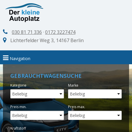
030 81 71 336
·
0172 3227474
Lichterfelder Weg 3, 14167 Berlin
Navigation
GEBRAUCHTWAGENSUCHE
Kategorie
Marke
Preis min.
Preis max.
Kraftstoff