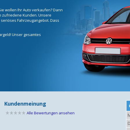
ie wollen Ihr Auto verkaufen? Dann
ren zufriedene Kunden. Unsere
d seriöses Fahrzeugangebot. Dass
Bargeld! Unser gesamtes
Kundenmeinung
Alle Bewertungen ansehen
M
D