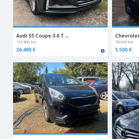
Audi S5 Coupe 3.0 T ...
Chevrolet 
133.845 km
78.000 km
26.490 €
5.500 €