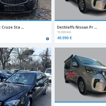
Cruze Sta ...
Dethleffs Nissan Pr ...
10.030 km
49.990 €